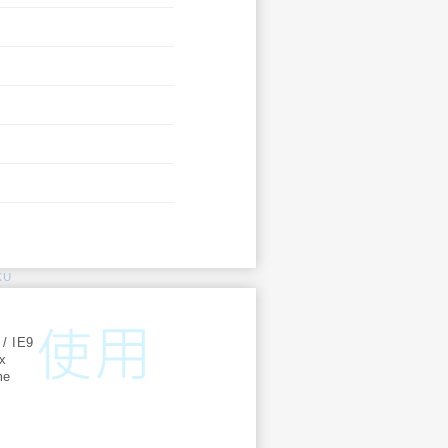
KU
:
 / IE9
ox
me