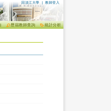
回淡江大學
|
教師登入
詢
歷屆教師查詢
統計分析