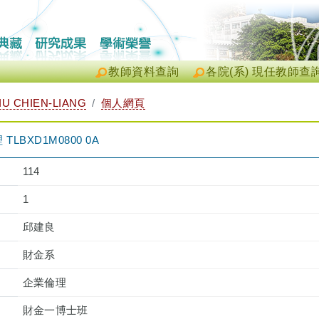
教師資料查詢
各院(系) 現任教師查
U CHIEN-LIANG
個人網頁
BXD1M0800 0A
114
1
邱建良
財金系
企業倫理
財金一博士班