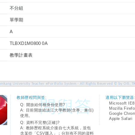
不分組
單學期
A
TLBXD1M0800 0A
教學計畫表
amkang University Teacher ePortfolio System - All Rights Reserved © by OIS, T
教師歷程問與答:
適用以下瀏覽器
Microsoft IE8
Q: 開放給何種身份使用?
Mozilla Firef
A: 目前開放給淡江大學教師(含專、兼任)
Google Chro
使用。
Apple Safari
Q: 資料不完整(正確)?
A: 教師歷程系統介接自七大系統，並包
含某些「CSV匯入」；分別有不同的資料