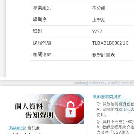
專業組別
不分組
學期序
上學期
班別
????
課程代號
TLBXB1B0302 1C
相關連結
教學計畫表
Tamkang University Teacher ePortfo
教師歷程問與答:
Q: 開放給何種身份
A: 目前開放給淡江
使用。
Q: 資料不完整(正確)
A: 教師歷程系統介
系統維護:
資訊處
含某些「CSV匯入