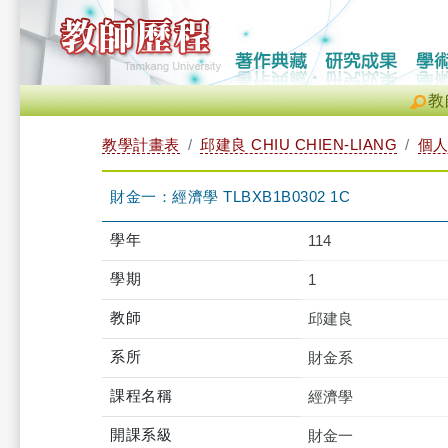
教
教學計畫表
邱建良 CHIU CHIEN-LIANG
個
財金一：經濟學 TLBXB1B0302 1C
學年
114
學期
1
教師
邱建良
系所
財金系
課程名稱
經濟學
開課系級
財金一