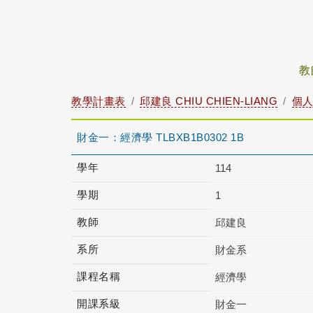
教
教學計畫表
邱建良 CHIU CHIEN-LIANG
個
財金一：經濟學 TLBXB1B0302 1B
學年
114
學期
1
教師
邱建良
系所
財金系
課程名稱
經濟學
開課系級
財金一