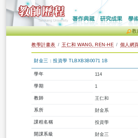
教
教學計畫表
王仁和 WANG, REN-HE
個人網
財金三：投資學 TLBXB3B0071 1B
學年
114
學期
1
教師
王仁和
系所
財金系
課程名稱
投資學
開課系級
財金三