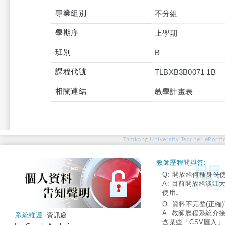
專業組別
不分組
學期序
上學期
班別
B
課程代號
TLBXB3B0071 1B
相關連結
教學計畫表
Tamkang University Teacher ePortfo
教師歷程問與答:
Q: 開放給何種身份
A: 目前開放給淡江
使用。
Q: 資料不完整(正確)
A: 教師歷程系統介
系統維護:
資訊處
含某些「CSV匯入