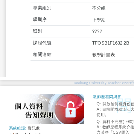
專業組別
不分組
學期序
下學期
班別
????
課程代號
TFOSB1F1632 2B
相關連結
教學計畫表
Tamkang University Teacher ePortfo
教師歷程問與答:
Q: 開放給何種身份
A: 目前開放給淡江
使用。
Q: 資料不完整(正確)
A: 教師歷程系統介
系統維護:
資訊處
含某些「CSV匯入