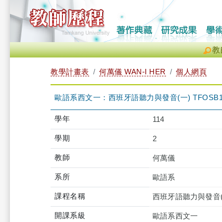
教
教學計畫表
何萬儀 WAN-I HER
個人網頁
歐語系西文一：西班牙語聽力與發音(一) TFOSB1F1
學年
114
學期
2
教師
何萬儀
系所
歐語系
課程名稱
西班牙語聽力與發音(
開課系級
歐語系西文一