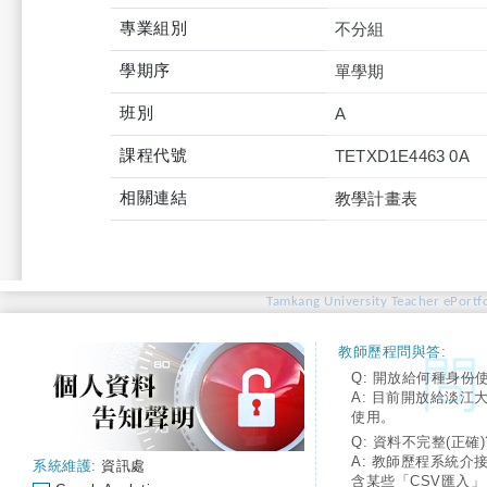
專業組別
不分組
學期序
單學期
班別
A
課程代號
TETXD1E4463 0A
相關連結
教學計畫表
Tamkang University Teacher ePortfo
教師歷程問與答:
Q: 開放給何種身份
A: 目前開放給淡江
使用。
Q: 資料不完整(正確)
A: 教師歷程系統介
系統維護:
資訊處
含某些「CSV匯入