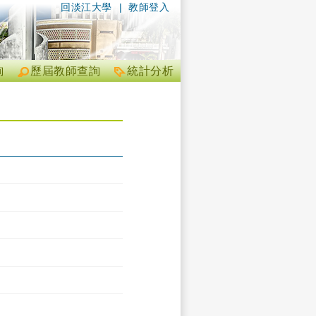
回淡江大學
|
教師登入
詢
歷屆教師查詢
統計分析