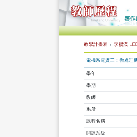
教學計畫表
李揚漢 LEE
電機系電資三：微處理機實驗
學年
學期
教師
系所
課程名稱
開課系級