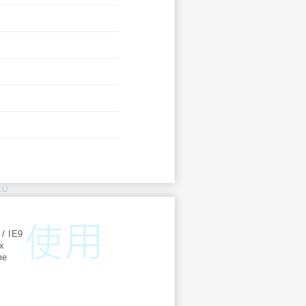
KU
:
 / IE9
ox
me