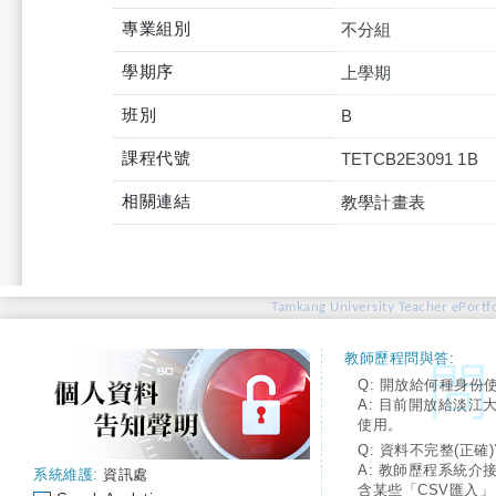
專業組別
不分組
學期序
上學期
班別
B
課程代號
TETCB2E3091 1B
相關連結
教學計畫表
Tamkang University Teacher ePortfo
教師歷程問與答:
Q: 開放給何種身份
A: 目前開放給淡江
使用。
Q: 資料不完整(正確)
A: 教師歷程系統介
系統維護:
資訊處
含某些「CSV匯入