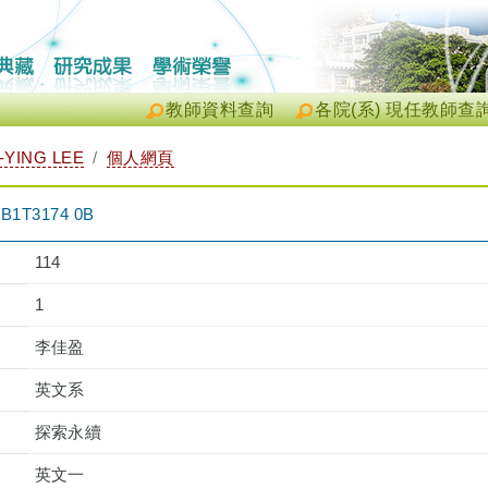
教師資料查詢
各院(系) 現任教師查
-YING LEE
個人網頁
T3174 0B
114
1
李佳盈
英文系
探索永續
英文一