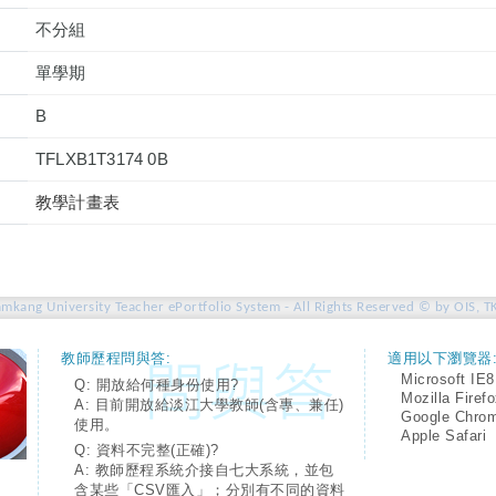
不分組
單學期
B
TFLXB1T3174 0B
教學計畫表
amkang University Teacher ePortfolio System - All Rights Reserved © by OIS, T
教師歷程問與答:
適用以下瀏覽器
Microsoft IE8
Q: 開放給何種身份使用?
Mozilla Firef
A: 目前開放給淡江大學教師(含專、兼任)
Google Chro
使用。
Apple Safari
Q: 資料不完整(正確)?
A: 教師歷程系統介接自七大系統，並包
含某些「CSV匯入」；分別有不同的資料