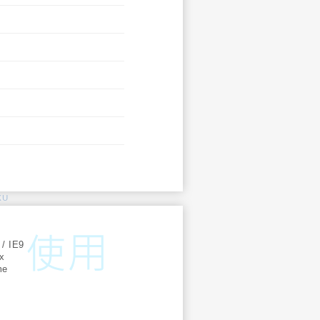
KU
:
 / IE9
ox
me