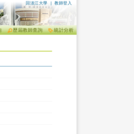
回淡江大學
|
教師登入
詢
歷屆教師查詢
統計分析