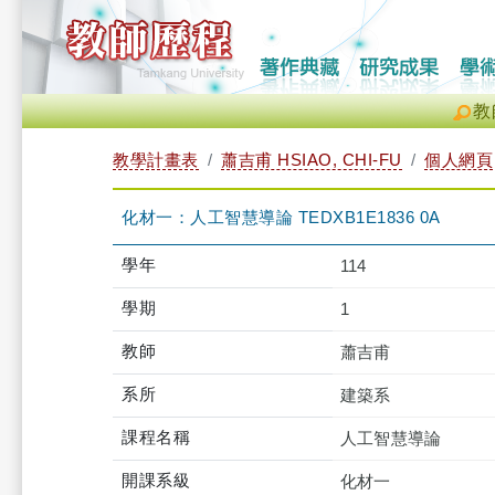
教
教學計畫表
蕭吉甫 HSIAO, CHI-FU
個人網頁
化材一：人工智慧導論 TEDXB1E1836 0A
學年
114
學期
1
教師
蕭吉甫
系所
建築系
課程名稱
人工智慧導論
開課系級
化材一