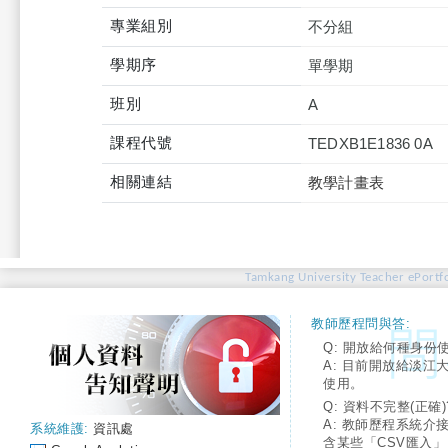
專業組別
不分組
學期序
單學期
班別
A
課程代號
TEDXB1E1836 0A
相關連結
教學計畫表
Tamkang University Teacher ePortfo
教師歷程問與答:
Q: 開放給何種身份
A: 目前開放給淡江
使用。
Q: 資料不完整(正確)
A: 教師歷程系統介
系統維護:
資訊處
含某些「CSV匯入