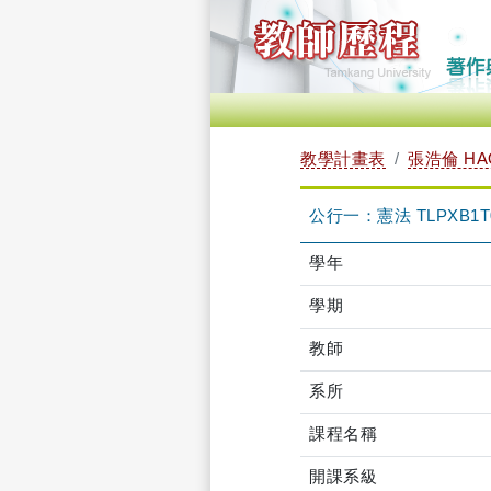
教學計畫表
張浩倫 HAO
公行一：憲法 TLPXB1T0
學年
學期
教師
系所
課程名稱
開課系級