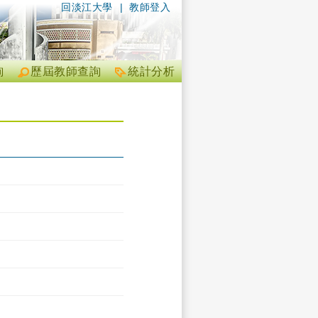
回淡江大學
|
教師登入
詢
歷屆教師查詢
統計分析