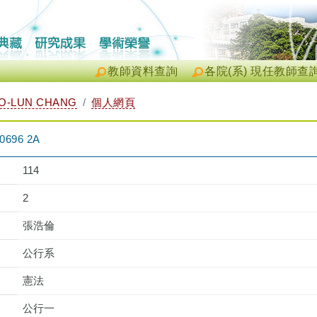
教師資料查詢
各院(系) 現任教師查
-LUN CHANG
個人網頁
696 2A
114
2
張浩倫
公行系
憲法
公行一