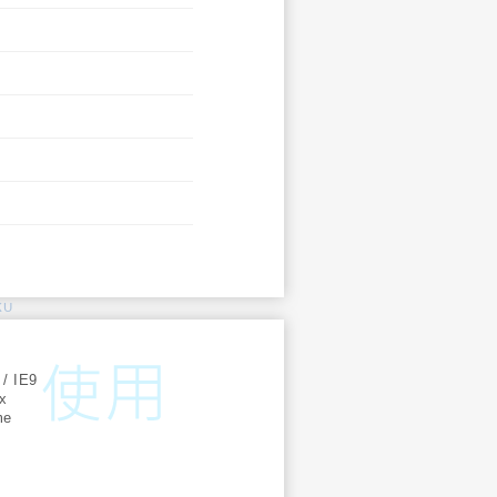
KU
:
 / IE9
ox
me