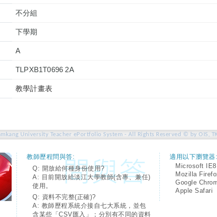
不分組
下學期
A
TLPXB1T0696 2A
教學計畫表
amkang University Teacher ePortfolio System - All Rights Reserved © by OIS, T
教師歷程問與答:
適用以下瀏覽器
Microsoft IE8
Q: 開放給何種身份使用?
Mozilla Firef
A: 目前開放給淡江大學教師(含專、兼任)
Google Chro
使用。
Apple Safari
Q: 資料不完整(正確)?
A: 教師歷程系統介接自七大系統，並包
含某些「CSV匯入」；分別有不同的資料