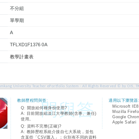
不分組
單學期
A
TFLXD1F1376 0A
教學計畫表
amkang University Teacher ePortfolio System - All Rights Reserved © by OIS, T
教師歷程問與答:
適用以下瀏覽器
Microsoft IE8
Q: 開放給何種身份使用?
Mozilla Firef
A: 目前開放給淡江大學教師(含專、兼任)
Google Chro
使用。
Apple Safari
Q: 資料不完整(正確)?
A: 教師歷程系統介接自七大系統，並包
含某些「CSV匯入」；分別有不同的資料