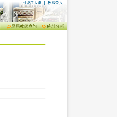
回淡江大學
|
教師登入
詢
歷屆教師查詢
統計分析