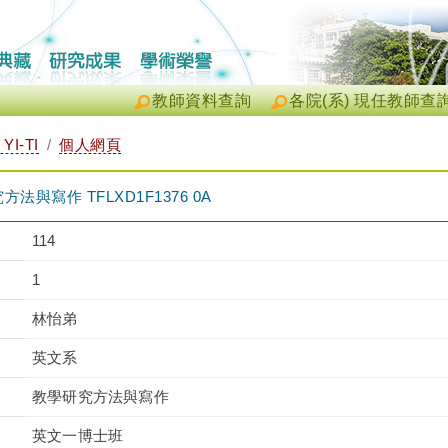
教師資料查詢
各院(系) 現任教師查
YI-TI
個人網頁
與寫作 TFLXD1F1376 0A
114
1
林怡弟
英文系
教學研究方法與寫作
英文一博士班