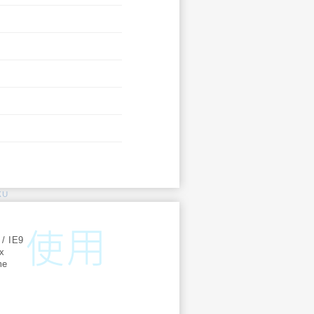
KU
:
 / IE9
ox
me