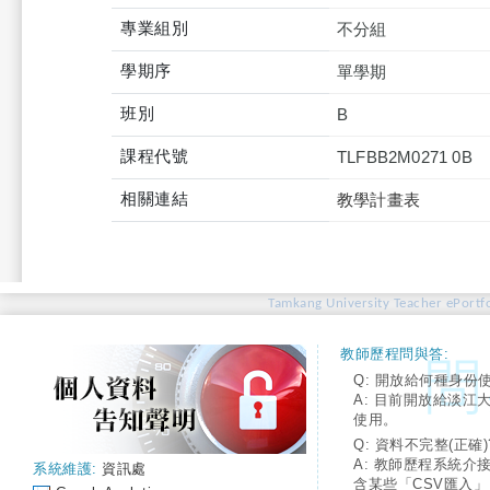
專業組別
不分組
學期序
單學期
班別
B
課程代號
TLFBB2M0271 0B
相關連結
教學計畫表
Tamkang University Teacher ePortfo
教師歷程問與答:
Q: 開放給何種身份
A: 目前開放給淡江
使用。
Q: 資料不完整(正確)
A: 教師歷程系統介
系統維護:
資訊處
含某些「CSV匯入