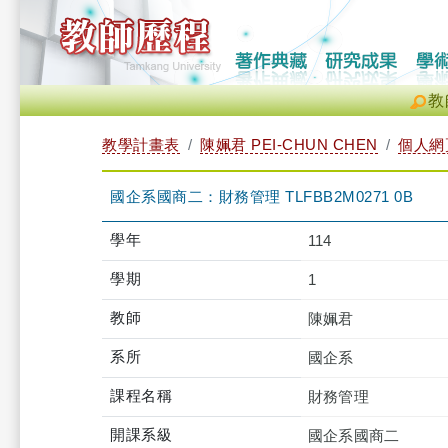
教
教學計畫表
陳姵君 PEI-CHUN CHEN
個人網
國企系國商二：財務管理 TLFBB2M0271 0B
學年
114
學期
1
教師
陳姵君
系所
國企系
課程名稱
財務管理
開課系級
國企系國商二