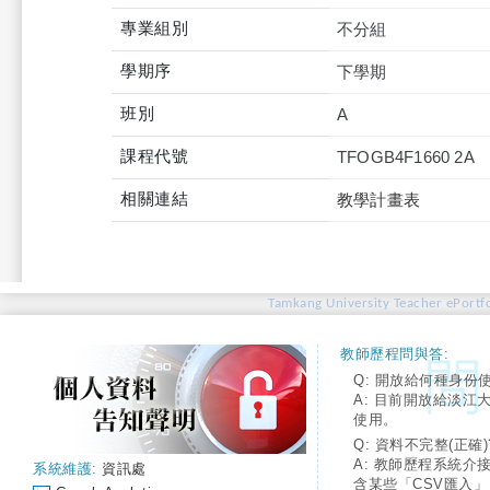
專業組別
不分組
學期序
下學期
班別
A
課程代號
TFOGB4F1660 2A
相關連結
教學計畫表
Tamkang University Teacher ePortfo
教師歷程問與答:
Q: 開放給何種身份
A: 目前開放給淡江
使用。
Q: 資料不完整(正確)
A: 教師歷程系統介
系統維護:
資訊處
含某些「CSV匯入