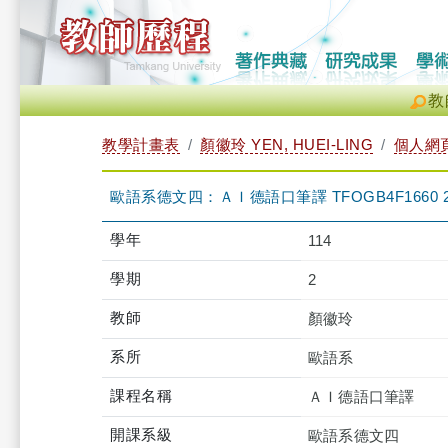
教
教學計畫表
顏徽玲 YEN, HUEI-LING
個人網
歐語系德文四：ＡＩ德語口筆譯 TFOGB4F1660 
學年
114
學期
2
教師
顏徽玲
系所
歐語系
課程名稱
ＡＩ德語口筆譯
開課系級
歐語系德文四