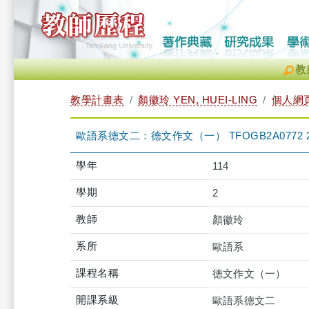
教
教學計畫表
顏徽玲 YEN, HUEI-LING
個人網
歐語系德文二：德文作文（一） TFOGB2A0772 
學年
114
學期
2
教師
顏徽玲
系所
歐語系
課程名稱
德文作文（一）
開課系級
歐語系德文二