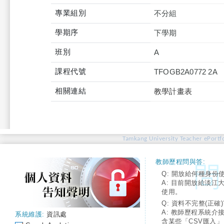
專業組別
不分組
學期序
下學期
班別
A
課程代號
TFOGB2A0772 2A
相關連結
教學計畫表
Tamkang University Teacher ePortfo
教師歷程問與答:
Q: 開放給何種身份
A: 目前開放給淡江
使用。
Q: 資料不完整(正確)
A: 教師歷程系統介
系統維護:
資訊處
含某些「CSV匯入