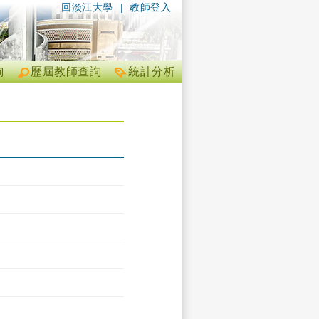
回淡江大學
|
教師登入
詢
歷屆教師查詢
統計分析