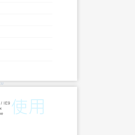
KU
:
 / IE9
ox
me