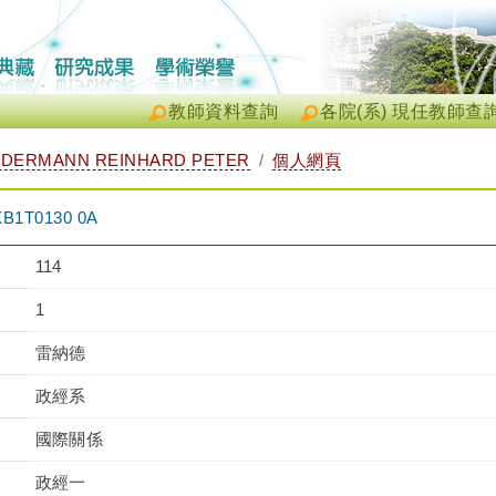
教師資料查詢
各院(系) 現任教師查
DERMANN REINHARD PETER
個人網頁
T0130 0A
114
1
雷納德
政經系
國際關係
政經一