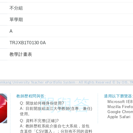
不分組
單學期
A
TRJXB1T0130 0A
教學計畫表
amkang University Teacher ePortfolio System - All Rights Reserved © by OIS, T
教師歷程問與答:
適用以下瀏覽器
Microsoft IE8
Q: 開放給何種身份使用?
Mozilla Firef
A: 目前開放給淡江大學教師(含專、兼任)
Google Chro
使用。
Apple Safari
Q: 資料不完整(正確)?
A: 教師歷程系統介接自七大系統，並包
含某些「CSV匯入」；分別有不同的資料