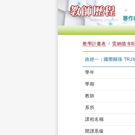
教學計畫表
雷納德 BIE
政經一：國際關係 TRJXB1
學年
學期
教師
系所
課程名稱
開課系級