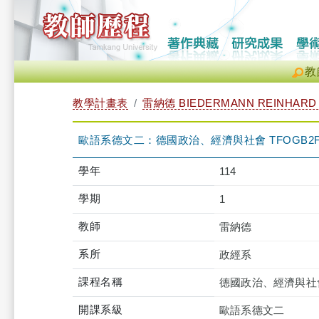
教
教學計畫表
雷納德 BIEDERMANN REINHARD
歐語系德文二：德國政治、經濟與社會 TFOGB2F16
學年
114
學期
1
教師
雷納德
系所
政經系
課程名稱
德國政治、經濟與社
開課系級
歐語系德文二