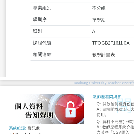
專業組別
不分組
學期序
單學期
班別
A
課程代號
TFOGB2F1611 0A
相關連結
教學計畫表
Tamkang University Teacher ePortfo
教師歷程問與答:
Q: 開放給何種身份
A: 目前開放給淡江
使用。
Q: 資料不完整(正確)
A: 教師歷程系統介
系統維護:
資訊處
含某些「CSV匯入