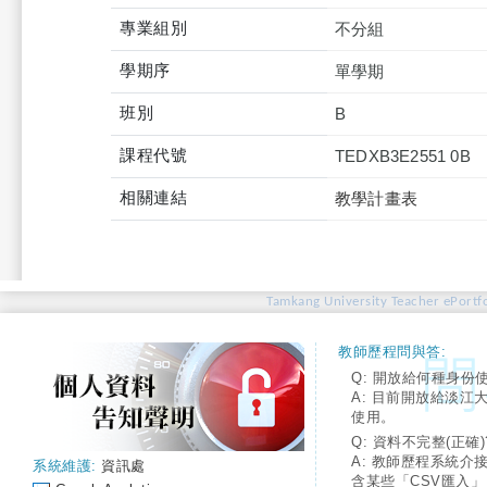
專業組別
不分組
學期序
單學期
班別
B
課程代號
TEDXB3E2551 0B
相關連結
教學計畫表
Tamkang University Teacher ePortfo
教師歷程問與答:
Q: 開放給何種身份
A: 目前開放給淡江
使用。
Q: 資料不完整(正確)
A: 教師歷程系統介
系統維護:
資訊處
含某些「CSV匯入