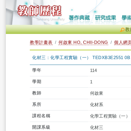
教
教學計畫表
何啟東 HO, CHII-DONG
個人網
化材三：化學工程實驗（一） TEDXB3E2551 0B
學年
114
學期
1
教師
何啟東
系所
化材系
課程名稱
化學工程實驗（一）
開課系級
化材三