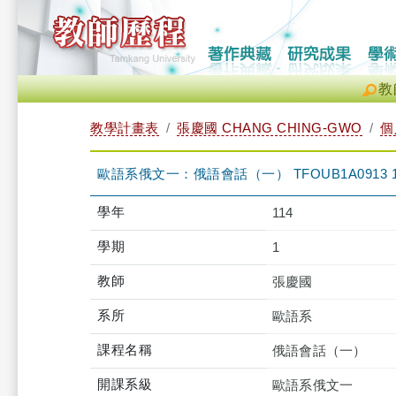
教
教學計畫表
張慶國 CHANG CHING-GWO
個
歐語系俄文一：俄語會話（一） TFOUB1A0913 
學年
114
學期
1
教師
張慶國
系所
歐語系
課程名稱
俄語會話（一）
開課系級
歐語系俄文一