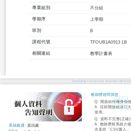
專業組別
不分組
學期序
上學期
班別
B
課程代號
TFOUB1A0913 1B
相關連結
教學計畫表
Tamkang University Teacher ePortfo
教師歷程問與答:
Q: 開放給何種身份
A: 目前開放給淡江
使用。
Q: 資料不完整(正確)
A: 教師歷程系統介
系統維護:
資訊處
含某些「CSV匯入