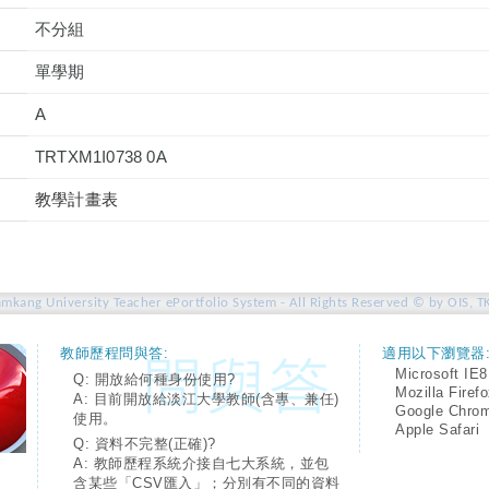
不分組
單學期
A
TRTXM1I0738 0A
教學計畫表
amkang University Teacher ePortfolio System - All Rights Reserved © by OIS, T
教師歷程問與答:
適用以下瀏覽器
Microsoft IE8
Q: 開放給何種身份使用?
Mozilla Firef
A: 目前開放給淡江大學教師(含專、兼任)
Google Chro
使用。
Apple Safari
Q: 資料不完整(正確)?
A: 教師歷程系統介接自七大系統，並包
含某些「CSV匯入」；分別有不同的資料