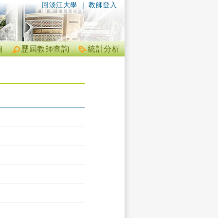
回淡江大學
|
教師登入
詢
歷屆教師查詢
統計分析