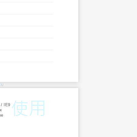
KU
:
 / IE9
ox
me