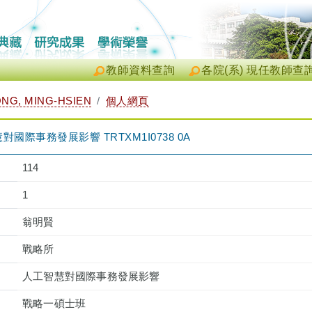
教師資料查詢
各院(系) 現任教師查
G, MING-HSIEN
個人網頁
際事務發展影響 TRTXM1I0738 0A
114
1
翁明賢
戰略所
人工智慧對國際事務發展影響
戰略一碩士班