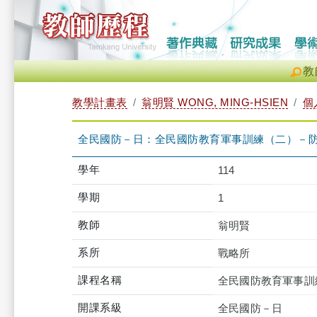
教
教學計畫表
翁明賢 WONG, MING-HSIEN
個
全民國防－日：全民國防教育軍事訓練（二）－防衛動員
學年
114
學期
1
教師
翁明賢
系所
戰略所
課程名稱
全民國防教育軍事訓
開課系級
全民國防－日