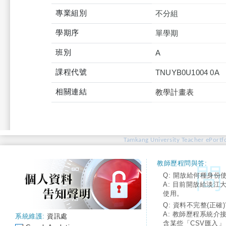
專業組別
不分組
學期序
單學期
班別
A
課程代號
TNUYB0U1004 0A
相關連結
教學計畫表
Tamkang University Teacher ePortfo
教師歷程問與答:
Q: 開放給何種身份
A: 目前開放給淡江
使用。
Q: 資料不完整(正確)
A: 教師歷程系統介
系統維護:
資訊處
含某些「CSV匯入