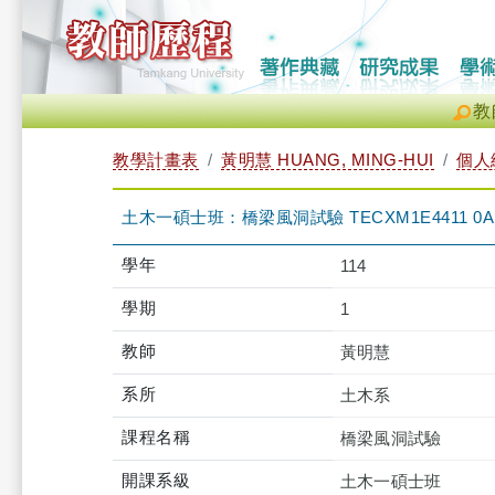
教
教學計畫表
黃明慧 HUANG, MING-HUI
個人
土木一碩士班：橋梁風洞試驗 TECXM1E4411 0A
學年
114
學期
1
教師
黃明慧
系所
土木系
課程名稱
橋梁風洞試驗
開課系級
土木一碩士班