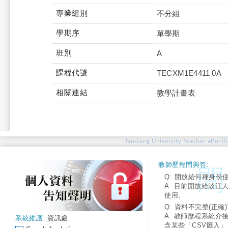
專業組別
不分組
學期序
單學期
班別
A
課程代號
TECXM1E4411 0A
相關連結
教學計畫表
Tamkang University Teacher ePortfo
教師歷程問與答:
Q: 開放給何種身份
A: 目前開放給淡江
使用。
Q: 資料不完整(正確)
A: 教師歷程系統介
系統維護:
資訊處
含某些「CSV匯入