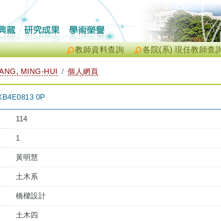
教師資料查詢
各院(系) 現任教師查
NG, MING-HUI
個人網頁
4E0813 0P
114
1
黃明慧
土木系
橋樑設計
土木四