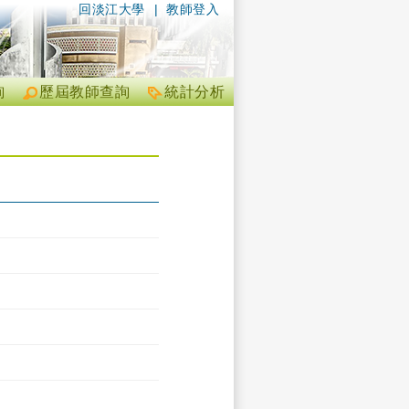
回淡江大學
|
教師登入
詢
歷屆教師查詢
統計分析