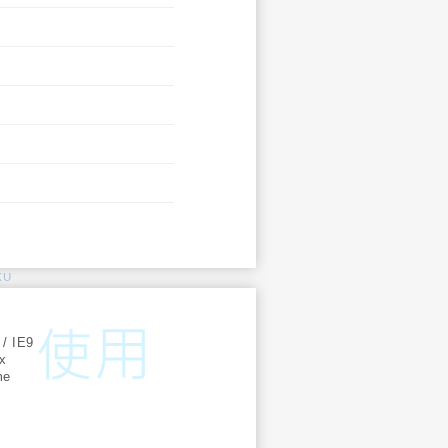
KU
:
 / IE9
ox
me