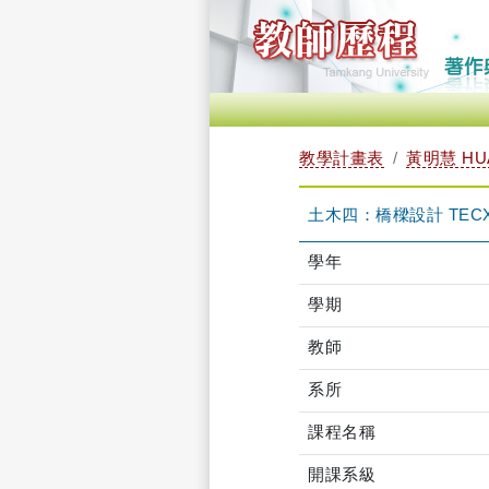
教學計畫表
黃明慧 HUA
土木四：橋樑設計 TECXB
學年
學期
教師
系所
課程名稱
開課系級