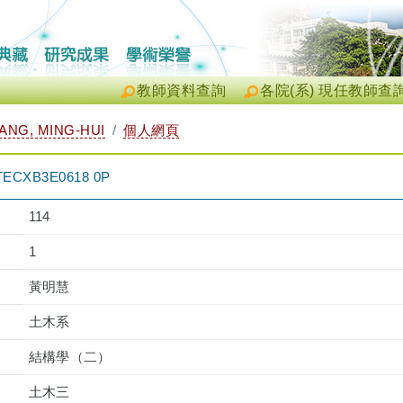
教師資料查詢
各院(系) 現任教師查
NG, MING-HUI
個人網頁
XB3E0618 0P
114
1
黃明慧
土木系
結構學（二）
土木三