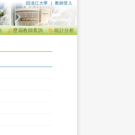
回淡江大學
|
教師登入
詢
歷屆教師查詢
統計分析