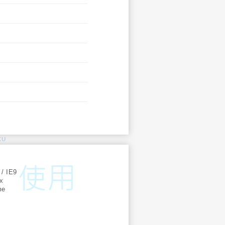
KU
:
 / IE9
ox
me