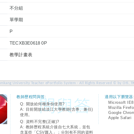
不分組
單學期
P
TECXB3E0618 0P
教學計畫表
amkang University Teacher ePortfolio System - All Rights Reserved © by OIS, T
教師歷程問與答:
適用以下瀏覽器
Microsoft IE8
Q: 開放給何種身份使用?
Mozilla Firef
A: 目前開放給淡江大學教師(含專、兼任)
Google Chro
使用。
Apple Safari
Q: 資料不完整(正確)?
A: 教師歷程系統介接自七大系統，並包
含某些「CSV匯入」；分別有不同的資料