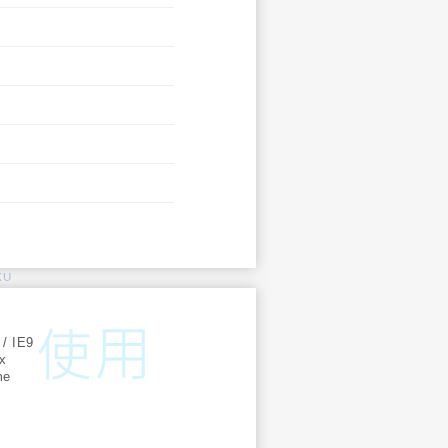
KU
:
 / IE9
ox
me