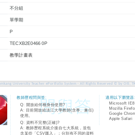
不分組
單學期
P
TECXB2E0466 0P
教學計畫表
amkang University Teacher ePortfolio System - All Rights Reserved © by OIS, T
教師歷程問與答:
適用以下瀏覽器
Microsoft IE8
Q: 開放給何種身份使用?
Mozilla Firef
A: 目前開放給淡江大學教師(含專、兼任)
Google Chro
使用。
Apple Safari
Q: 資料不完整(正確)?
A: 教師歷程系統介接自七大系統，並包
含某些「CSV匯入」；分別有不同的資料