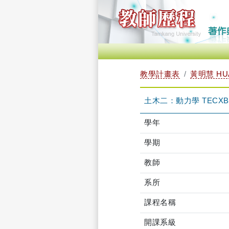
教學計畫表
黃明慧 HUA
土木二：動力學 TECXB2E
學年
學期
教師
系所
課程名稱
開課系級