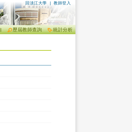
回淡江大學
|
教師登入
詢
歷屆教師查詢
統計分析