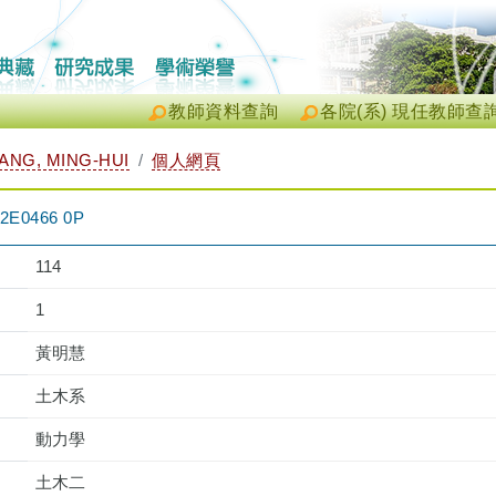
教師資料查詢
各院(系) 現任教師查
NG, MING-HUI
個人網頁
0466 0P
114
1
黃明慧
土木系
動力學
土木二