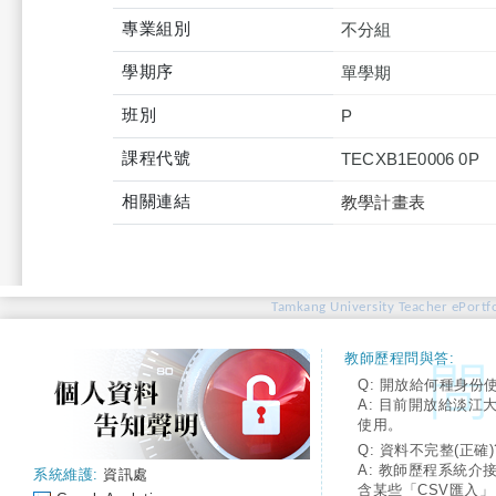
專業組別
不分組
學期序
單學期
班別
P
課程代號
TECXB1E0006 0P
相關連結
教學計畫表
Tamkang University Teacher ePortfo
教師歷程問與答:
Q: 開放給何種身份
A: 目前開放給淡江
使用。
Q: 資料不完整(正確)
A: 教師歷程系統介
系統維護:
資訊處
含某些「CSV匯入