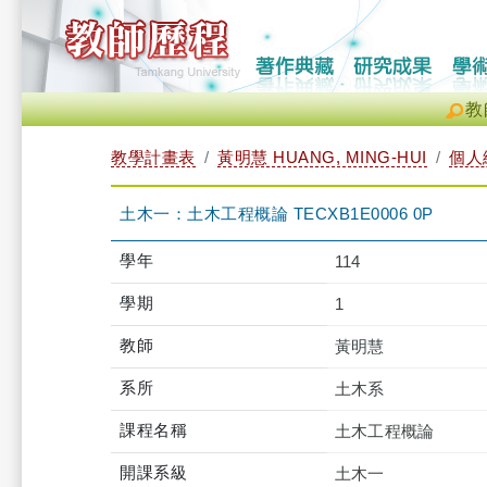
教
教學計畫表
黃明慧 HUANG, MING-HUI
個人
土木一：土木工程概論 TECXB1E0006 0P
學年
114
學期
1
教師
黃明慧
系所
土木系
課程名稱
土木工程概論
開課系級
土木一