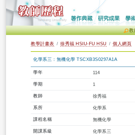
教
教學計畫表
徐秀福 HSIU-FU HSU
個人網頁
化學系三：無機化學 TSCXB3S0297A1A
學年
114
學期
1
教師
徐秀福
系所
化學系
課程名稱
無機化學
開課系級
化學系三