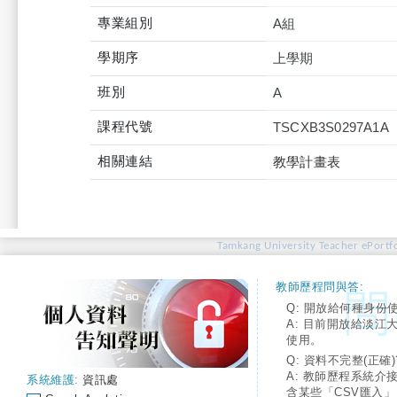
專業組別
A組
學期序
上學期
班別
A
課程代號
TSCXB3S0297A1A
相關連結
教學計畫表
Tamkang University Teacher ePortfo
教師歷程問與答:
Q: 開放給何種身份
A: 目前開放給淡江
使用。
Q: 資料不完整(正確)
A: 教師歷程系統介
系統維護:
資訊處
含某些「CSV匯入