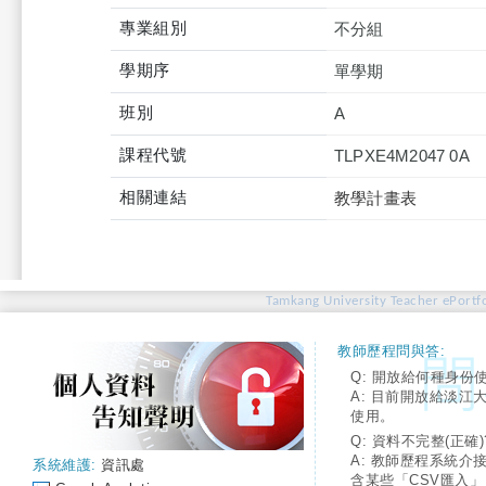
專業組別
不分組
學期序
單學期
班別
A
課程代號
TLPXE4M2047 0A
相關連結
教學計畫表
Tamkang University Teacher ePortfo
教師歷程問與答:
Q: 開放給何種身份
A: 目前開放給淡江
使用。
Q: 資料不完整(正確)
A: 教師歷程系統介
系統維護:
資訊處
含某些「CSV匯入