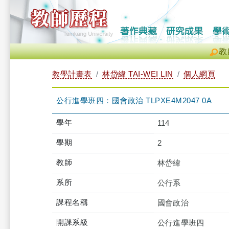
教
教學計畫表
林岱緯 TAI-WEI LIN
個人網頁
公行進學班四：國會政治 TLPXE4M2047 0A
學年
114
學期
2
教師
林岱緯
系所
公行系
課程名稱
國會政治
開課系級
公行進學班四