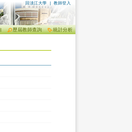
回淡江大學
|
教師登入
詢
歷屆教師查詢
統計分析