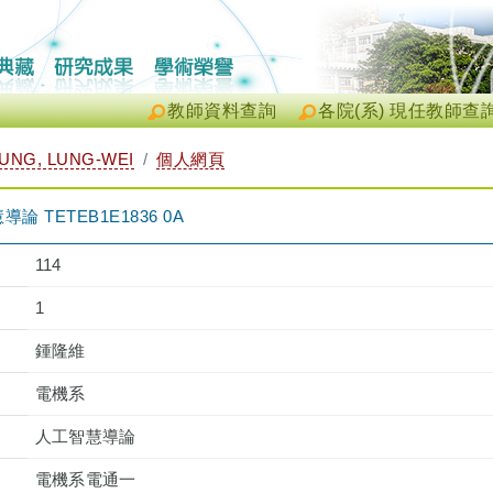
教師資料查詢
各院(系) 現任教師查
NG, LUNG-WEI
個人網頁
 TETEB1E1836 0A
114
1
鍾隆維
電機系
人工智慧導論
電機系電通一