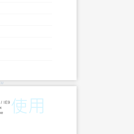
KU
:
 / IE9
ox
me