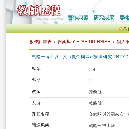
教
教學計畫表
謝奕旭 YIH SHIUN HSIEH
個人
戰略一博士班：文武關係與國家安全研究 TRTXD1I0
學年
114
學期
1
教師
謝奕旭
系所
戰略所
課程名稱
文武關係與國家安全
開課系級
戰略一博士班