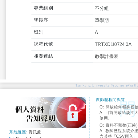
專業組別
不分組
學期序
單學期
班別
A
課程代號
TRTXD1I0724 0A
相關連結
教學計畫表
Tamkang University Teacher ePortfo
教師歷程問與答:
Q: 開放給何種身份
A: 目前開放給淡江
使用。
Q: 資料不完整(正確)
A: 教師歷程系統介
系統維護:
資訊處
含某些「CSV匯入