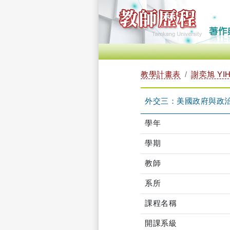
教學計畫表
謝奕旭 YIH
外交三：美國政府與政治 TR
學年
學期
教師
系所
課程名稱
開課系級