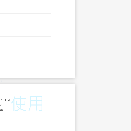
KU
:
 / IE9
ox
me