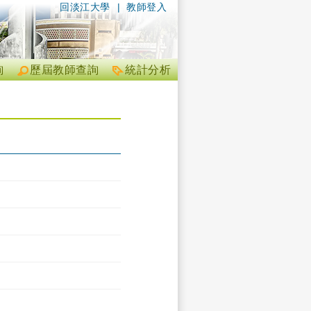
回淡江大學
|
教師登入
詢
歷屆教師查詢
統計分析