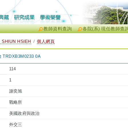
教師資料查詢
各院(系) 現任教師查
 SHIUN HSIEH
個人網頁
DXB3M0233 0A
114
1
謝奕旭
戰略所
美國政府與政治
外交三