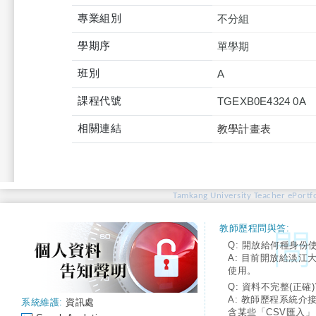
專業組別
不分組
學期序
單學期
班別
A
課程代號
TGEXB0E4324 0A
相關連結
教學計畫表
Tamkang University Teacher ePortfo
教師歷程問與答:
Q: 開放給何種身份
A: 目前開放給淡江
使用。
Q: 資料不完整(正確)
A: 教師歷程系統介
系統維護:
資訊處
含某些「CSV匯入