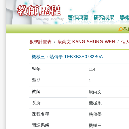
教
教學計畫表
康尚文 KANG SHUNG-WEN
個
機械三：熱傳學 TEBXB3E0782B0A
學年
114
學期
1
教師
康尚文
系所
機械系
課程名稱
熱傳學
開課系級
機械三