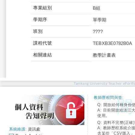
專業組別
B組
學期序
單學期
班別
????
課程代號
TEBXB3E0782B0A
相關連結
教學計畫表
Tamkang University Teacher ePortfo
教師歷程問與答:
Q: 開放給何種身份
A: 目前開放給淡江
使用。
Q: 資料不完整(正確)
A: 教師歷程系統介
系統維護:
資訊處
含某些「CSV匯入