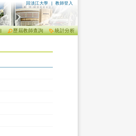
回淡江大學
|
教師登入
詢
歷屆教師查詢
統計分析