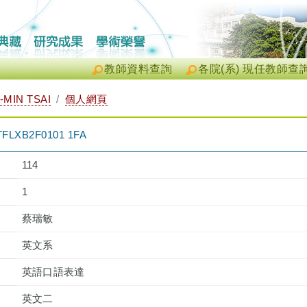
教師資料查詢
各院(系) 現任教師查
MIN TSAI
個人網頁
XB2F0101 1FA
114
1
蔡瑞敏
英文系
英語口語表達
英文二