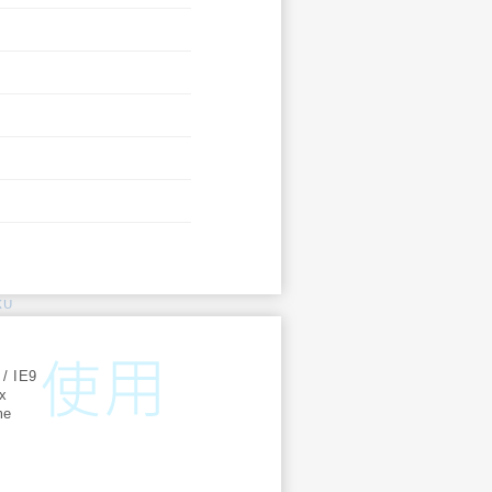
KU
:
 / IE9
ox
me