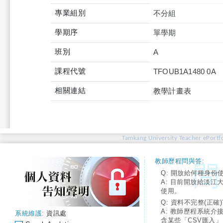
專業組別
不分組
學期序
單學期
班別
A
課程代號
TFOUB1A1480 0A
相關連結
教學計畫表
Tamkang University Teacher ePortfo
教師歷程問與答:
Q: 開放給何種身份
A: 目前開放給淡江
使用。
Q: 資料不完整(正確)
A: 教師歷程系統介
系統維護:
資訊處
含某些「CSV匯入