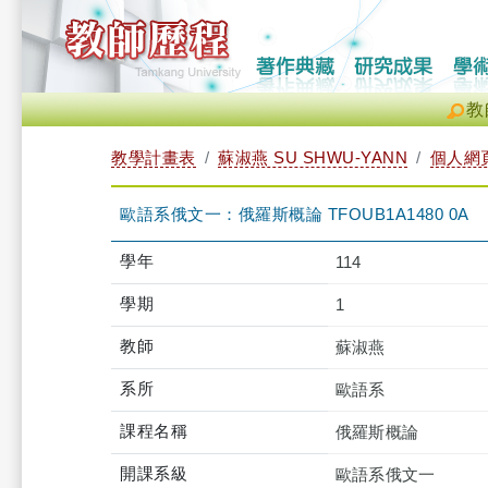
教
教學計畫表
蘇淑燕 SU SHWU-YANN
個人網
歐語系俄文一：俄羅斯概論 TFOUB1A1480 0A
學年
114
學期
1
教師
蘇淑燕
系所
歐語系
課程名稱
俄羅斯概論
開課系級
歐語系俄文一