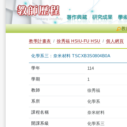
教
教學計畫表
徐秀福 HSIU-FU HSU
個人網頁
化學系三：奈米材料 TSCXB3S0804B0A
學年
114
學期
1
教師
徐秀福
系所
化學系
課程名稱
奈米材料
開課系級
化學系三