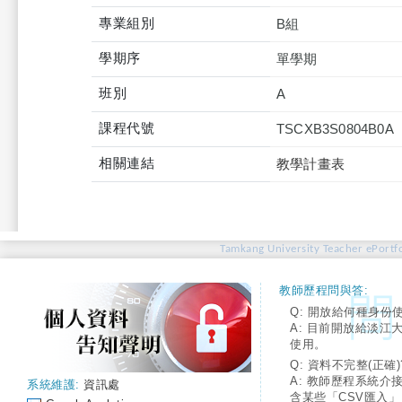
專業組別
B組
學期序
單學期
班別
A
課程代號
TSCXB3S0804B0A
相關連結
教學計畫表
Tamkang University Teacher ePortfo
教師歷程問與答:
Q: 開放給何種身份
A: 目前開放給淡江
使用。
Q: 資料不完整(正確)
A: 教師歷程系統介
系統維護:
資訊處
含某些「CSV匯入