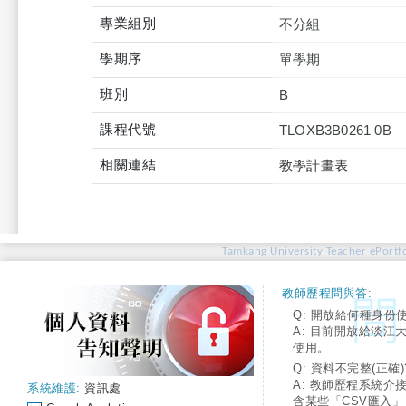
專業組別
不分組
學期序
單學期
班別
B
課程代號
TLOXB3B0261 0B
相關連結
教學計畫表
Tamkang University Teacher ePortfo
教師歷程問與答:
Q: 開放給何種身份
A: 目前開放給淡江
使用。
Q: 資料不完整(正確)
A: 教師歷程系統介
系統維護:
資訊處
含某些「CSV匯入