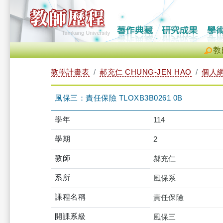
教
教學計畫表
郝充仁 CHUNG-JEN HAO
個人
風保三：責任保險 TLOXB3B0261 0B
學年
114
學期
2
教師
郝充仁
系所
風保系
課程名稱
責任保險
開課系級
風保三