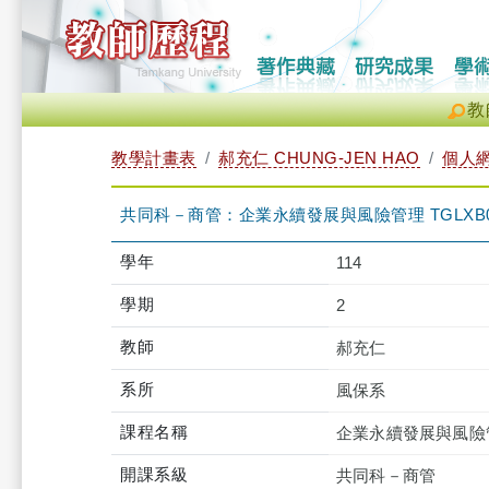
教
教學計畫表
郝充仁 CHUNG-JEN HAO
個人
共同科－商管：企業永續發展與風險管理 TGLXB0M
學年
114
學期
2
教師
郝充仁
系所
風保系
課程名稱
企業永續發展與風險
開課系級
共同科－商管