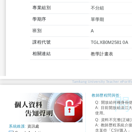
專業組別
不分組
學期序
單學期
班別
A
課程代號
TGLXB0M2581 0A
相關連結
教學計畫表
Tamkang University Teacher ePortfo
教師歷程問與答:
Q: 開放給何種身份
A: 目前開放給淡江
使用。
Q: 資料不完整(正確)
A: 教師歷程系統介
系統維護:
資訊處
含某些「CSV匯入