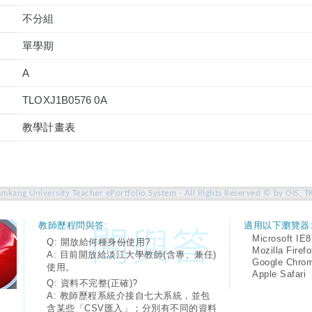
不分組
單學期
A
TLOXJ1B0576 0A
教學計畫表
amkang University Teacher ePortfolio System - All Rights Reserved © by OIS, T
教師歷程問與答:
適用以下瀏覽器
Microsoft IE8
Q: 開放給何種身份使用?
Mozilla Firef
A: 目前開放給淡江大學教師(含專、兼任)
Google Chro
使用。
Apple Safari
Q: 資料不完整(正確)?
A: 教師歷程系統介接自七大系統，並包
含某些「CSV匯入」；分別有不同的資料