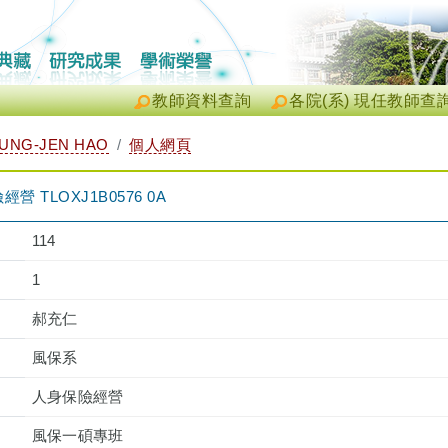
教師資料查詢
各院(系) 現任教師查
NG-JEN HAO
個人網頁
TLOXJ1B0576 0A
114
1
郝充仁
風保系
人身保險經營
風保一碩專班