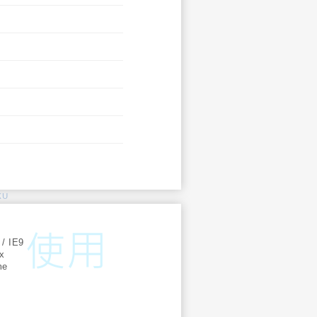
KU
:
 / IE9
ox
me