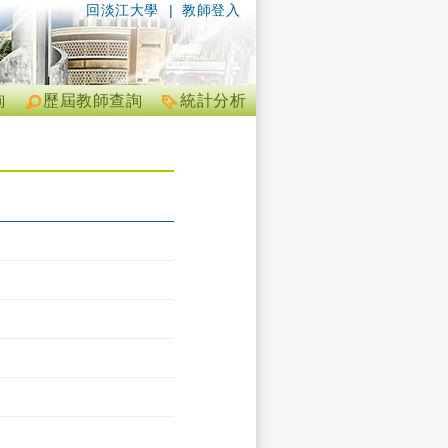
回淡江大學
|
教師登入
詢
歷屆教師查詢
統計分析