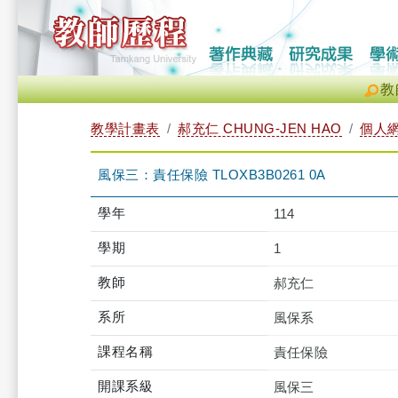
教
教學計畫表
郝充仁 CHUNG-JEN HAO
個人
風保三：責任保險 TLOXB3B0261 0A
學年
114
學期
1
教師
郝充仁
系所
風保系
課程名稱
責任保險
開課系級
風保三