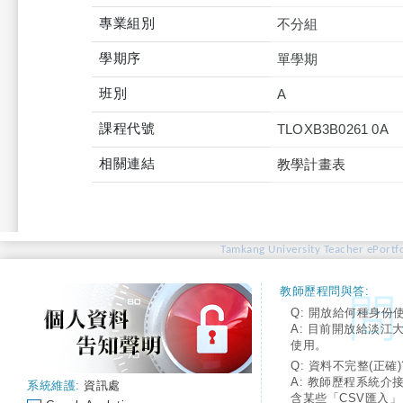
專業組別
不分組
學期序
單學期
班別
A
課程代號
TLOXB3B0261 0A
相關連結
教學計畫表
Tamkang University Teacher ePortfo
教師歷程問與答:
Q: 開放給何種身份
A: 目前開放給淡江
使用。
Q: 資料不完整(正確)
A: 教師歷程系統介
系統維護:
資訊處
含某些「CSV匯入