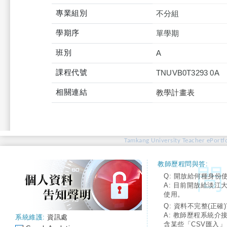
專業組別
不分組
學期序
單學期
班別
A
課程代號
TNUVB0T3293 0A
相關連結
教學計畫表
Tamkang University Teacher ePortfo
教師歷程問與答:
Q: 開放給何種身份
A: 目前開放給淡江
使用。
Q: 資料不完整(正確)
A: 教師歷程系統介
系統維護:
資訊處
含某些「CSV匯入