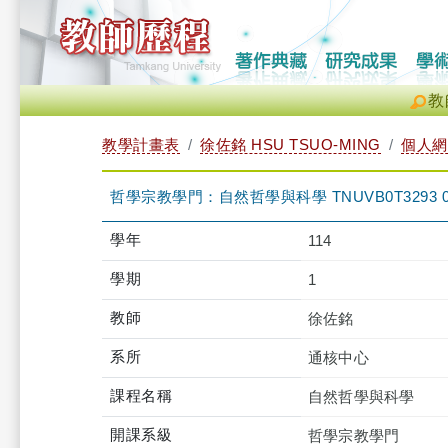
教
教學計畫表
徐佐銘 HSU TSUO-MING
個人網
哲學宗教學門：自然哲學與科學 TNUVB0T3293 
學年
114
學期
1
教師
徐佐銘
系所
通核中心
課程名稱
自然哲學與科學
開課系級
哲學宗教學門