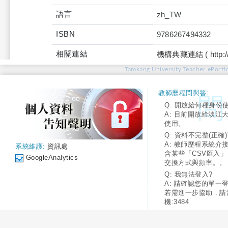
語言
zh_TW
ISBN
9786267494332
相關連結
機構典藏連結 ( http://tku
Tamkang University Teacher ePortfo
教師歷程問與答:
Q: 開放給何種身份
A: 目前開放給淡江
使用。
Q: 資料不完整(正確)
A: 教師歷程系統介
系統維護:
資訊處
含某些「CSV匯入
GoogleAnalytics
交換方式與頻率。。
Q: 我無法登入?
A: 請確認您的單一
若需進一步協助，請
機:3484