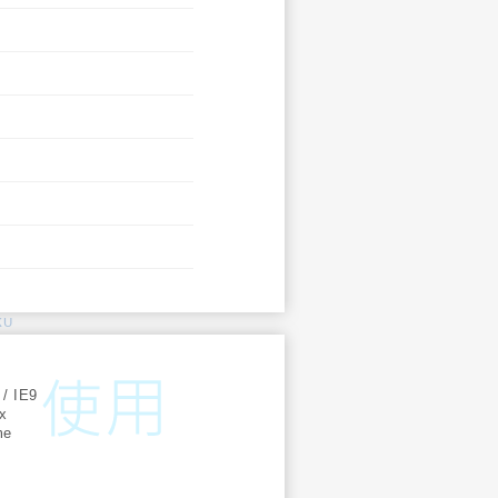
KU
:
 / IE9
ox
me