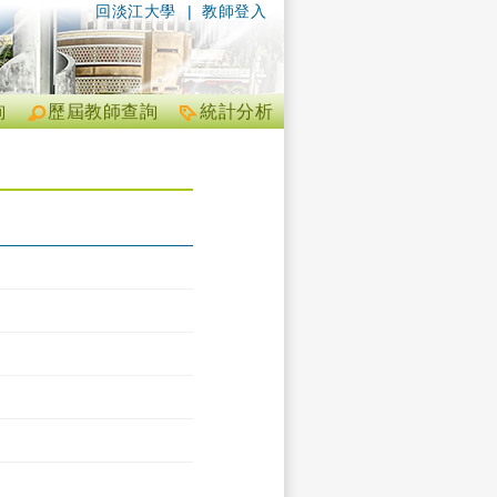
回淡江大學
|
教師登入
詢
歷屆教師查詢
統計分析