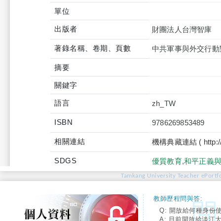
單位
出版者
財團法人台灣智庫
著錄名稱、卷期、頁數
中共軍事與外交行動
摘要
關鍵字
語言
zh_TW
ISBN
9786269853489
相關連結
機構典藏連結 ( http://tku
SDGS
優質教育,和平正義
Tamkang University Teacher ePortfo
教師歷程問與答:
Q: 開放給何種身份
A: 目前開放給淡江