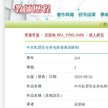
教
專書單篇
巫穎翰 WU, YING-HAN
個人網頁
中共私營安全承包商發展與限制
學年
114
學期
1
出版（發表）日期
2025-09-01
作品名稱
中共私營安全承包商
作品名稱（其他語言）
著者
巫穎翰