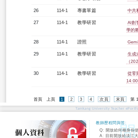
26
114-1
專書單篇
中共
27
114-1
教學研習
AI
學的夥伴
28
114-1
證照
Gem
29
114-1
教學研習
生成
（2025
30
114-1
教學研習
從零到
14:0
(current)
首頁
上頁
1
2
3
4
次頁
末頁
第 
Tamkang University Teacher ePortfo
教師歷程問與答:
Q: 開放給何種身份
A: 目前開放給淡江