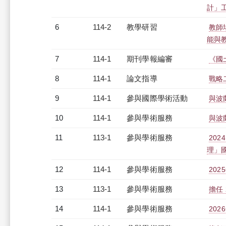
計」工作
6
114-2
教學研習
教師場
能與教師
7
114-1
期刊學報編審
《國
8
114-1
論文指導
戰略
9
114-1
參與國際學術活動
與波
10
114-1
參與學術服務
與波
11
113-1
參與學術服務
20
理」
12
114-1
參與學術服務
20
13
113-1
參與學術服務
擔任
14
114-1
參與學術服務
20