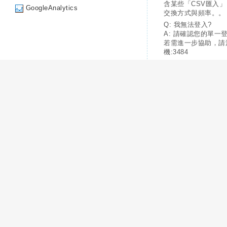
含某些「CSV匯入
GoogleAnalytics
交換方式與頻率。。
Q: 我無法登入?
A: 請確認您的單一
若需進一步協助，請
機:3484