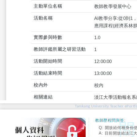
主動單位名稱
教師教學發展中心
活動名稱
AI教學分享:從0到1
應用課程(經濟系林朕
實際參與時數
1.0
教師評鑑所屬之研習活動
1
活動開始時間
12:00:00
活動結束時間
13:00:00
校內外
校內
相關連結
淡江大學活動報名系
Tamkang University Teacher ePortfo
教師歷程問與答:
Q: 開放給何種身份
A: 目前開放給淡江