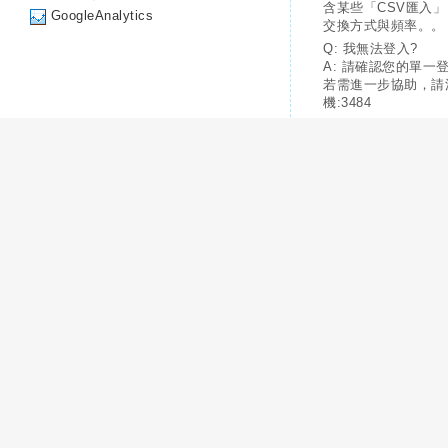
含某些「CSV匯入
GoogleAnalytics
交換方式與頻率。。
Q: 我無法登入?
A: 請確認您的單一
若需進一步協助，請
機:3484