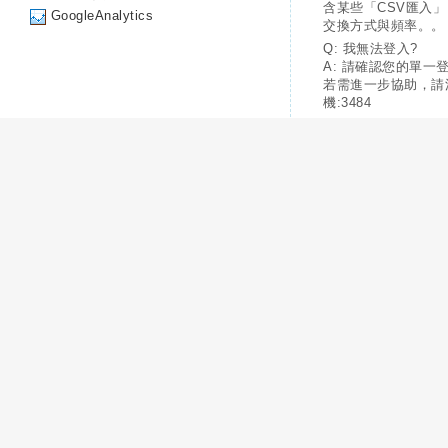
含某些「CSV匯入
GoogleAnalytics
交換方式與頻率。。
Q: 我無法登入?
A: 請確認您的單一
若需進一步協助，請
機:3484