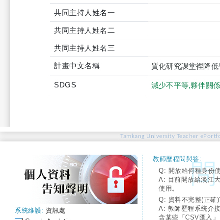
共同主持人姓名一
共同主持人姓名二
共同主持人姓名三
計畫中文名稱
質化研究課堂裡降低
SDGS
減少不平等,夥伴關係
Tamkang University Teacher ePortfo
教師歷程問與答:
Q: 開放給何種身份
A: 目前開放給淡江
使用。
Q: 資料不完整(正確)
A: 教師歷程系統介
系統維護:
資訊處
含某些「CSV匯入